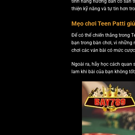
tính năng hướng dẫn có sẵn tr
thiện kỹ năng và tự tin hơn tr
Mẹo chơi Teen Patti giú
Để có thể chiến thắng trong T
bạn trong bàn chơi, vì những n
chơi các ván bài có mức cược 
Ngoài ra, hãy học cách quan 
lam khi bài của bạn không tốt,