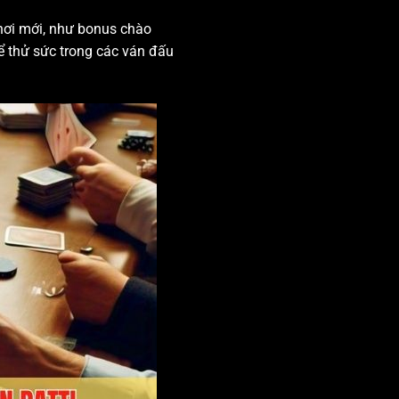
hơi mới, như bonus chào
ể thử sức trong các ván đấu