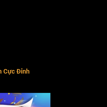
m Cực Đỉnh