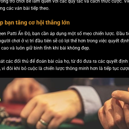
ong trò chơi để làm quen với các quy tắc và cách thức cược. Việ
ong các ván bài tiếp theo.
p bạn tăng cơ hội thắng lớn
een Patti Ấn Độ, bạn cần áp dụng một số mẹo chiến lược. Đầu tiê
gười chơi ở vị trí đầu tiên sẽ có lợi thế hơn trong việc quyết đị
cao và luôn giữ bình tĩnh khi bài không đẹp.
sát các đối thủ để đoán bài của họ, từ đó đưa ra các quyết địn
 vì đôi khi bỏ cuộc là chiến lược thông minh hơn là tiếp tục cượ