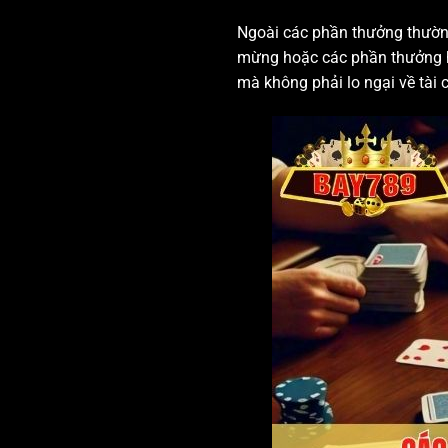
Ngoài các phần thưởng thường
mừng hoặc các phần thưởng hấ
mà không phải lo ngại về tài 