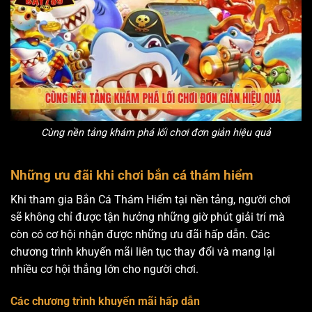
Cùng nền tảng khám phá lối chơi đơn giản hiệu quả
Những ưu đãi khi chơi bắn cá thám hiểm
Khi tham gia Bắn Cá Thám Hiểm tại nền tảng, người chơi
sẽ không chỉ được tận hưởng những giờ phút giải trí mà
còn có cơ hội nhận được những ưu đãi hấp dẫn. Các
chương trình khuyến mãi liên tục thay đổi và mang lại
nhiều cơ hội thắng lớn cho người chơi.
Các chương trình khuyến mãi hấp dẫn