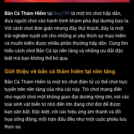
Bắn Cá Thám Hiểm
tại
Bay789
là một trò chơi hấp dẫn,
đưa người chơi vào hành trình khám phá đại dương bao la.
Với cách chơi đơn giản nhưng đầy thử thách, đây là một
trải nghiệm tuyệt vời cho những ai yêu thích sự mạo hiểm
và muốn kiếm được nhiều phần thưởng hấp dẫn. Cùng tìm
hiểu cách chơi Bắn Cá tại nền tảng và những ưu đãi đặc
biệt mà bạn không thể bỏ qua.
Giới thiệu về bắn cá thám hiểm tại nền tảng
Bắn Cá Thám Hiểm là một trò chơi điện tử có thể chơi trực
tuyến trên nền tảng của nhà cái này. Trò chơi mang đến
cho người chơi một không gian đại dương rộng lớn, nơi các
loài sinh vật biển từ nhỏ đến lớn đang chờ đợi để được
bạn săn bắt. Đặc biệt, với các hiệu ứng âm thanh và đồ
họa sống động, mỗi trận đấu đều như một cuộc phiêu lưu
thực sự.