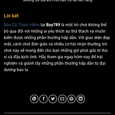
Những ưu đãi khi chơi bắn cá tại nền tảng
Lời kết
Bắn Cá Thám Hiểm
tại
Bay789
là một trò chơi không thể
bỏ qua đối với những ai yêu thích sự thử thách và muốn
kiếm được những phần thưởng hấp dẫn. Với giao diện đẹp
mắt, cách chơi đơn giản và nhiều cơ hội nhận thưởng, trò
chơi này sẽ mang đến cho bạn những giờ phút giải trí thú
vị và đầy kịch tính. Hãy tham gia ngay hôm nay để trải
nghiệm và giành lấy những phần thưởng hấp dẫn từ đại
dương bao la.