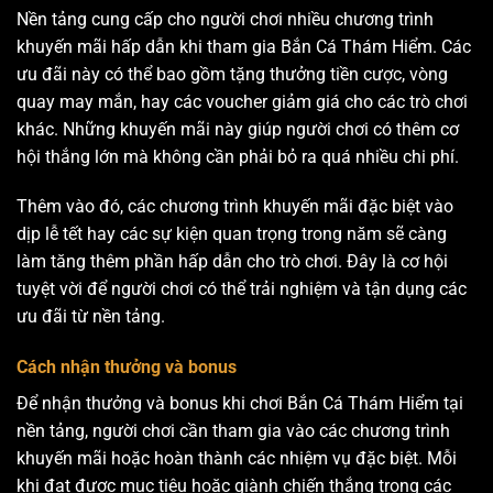
Nền tảng cung cấp cho người chơi nhiều chương trình
khuyến mãi hấp dẫn khi tham gia Bắn Cá Thám Hiểm. Các
ưu đãi này có thể bao gồm tặng thưởng tiền cược, vòng
quay may mắn, hay các voucher giảm giá cho các trò chơi
khác. Những khuyến mãi này giúp người chơi có thêm cơ
hội thắng lớn mà không cần phải bỏ ra quá nhiều chi phí.
Thêm vào đó, các chương trình khuyến mãi đặc biệt vào
dịp lễ tết hay các sự kiện quan trọng trong năm sẽ càng
làm tăng thêm phần hấp dẫn cho trò chơi. Đây là cơ hội
tuyệt vời để người chơi có thể trải nghiệm và tận dụng các
ưu đãi từ nền tảng.
Cách nhận thưởng và bonus
Để nhận thưởng và bonus khi chơi Bắn Cá Thám Hiểm tại
nền tảng, người chơi cần tham gia vào các chương trình
khuyến mãi hoặc hoàn thành các nhiệm vụ đặc biệt. Mỗi
khi đạt được mục tiêu hoặc giành chiến thắng trong các