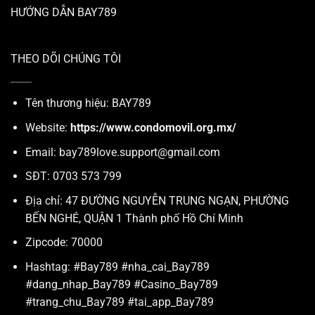
HƯỚNG DẪN BAY789
THEO DÕI CHÚNG TÔI
Tên thương hiệu: BAY789
Website:
https://www.condomovil.org.mx/
Email:
bay789love.support@gmail.com
SĐT: 0703 573 799
Địa chỉ: 47 ĐƯỜNG NGUYỄN TRUNG NGẠN, PHƯỜNG
BẾN NGHÉ, QUẬN 1 Thành phố Hồ Chí Minh
Zipcode: 70000
Hashtag: #Bay789 #nha_cai_Bay789
#dang_nhap_Bay789 #Casino_Bay789
#trang_chu_Bay789 #tai_app_Bay789